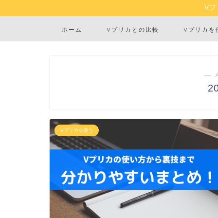
V
ホーム
Vプリカとの比較
Vプリカを
― 
2
Vプリカを使う